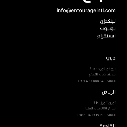
info@entourageintl.com
لينكدإن
يوتيوب
انستقرام
دبي
برج كونكورد - ط 8
مدينة دبي للإعلام
الهاتف:
+971 4 33 888 34
الرياض
توين تاورز، ط 5
شارع #90،حي العليا
الهاتف:
+966 114 19 19 19
القاهرة