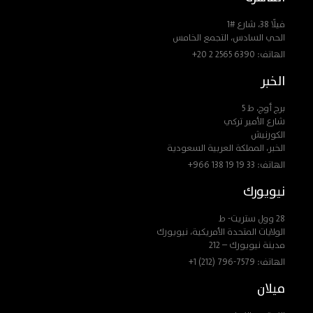
فيلّا 38، شارع #1
الحي السادس، التجمع الخامس
الهاتف:
+20 2 2565 6390
الخبر
برج أوج، ط 5
شارع الأمير تركي
الكورنيش
الخبر، المملكة العربية السعودية
الهاتف:
+966 138 19 19 33
نيويورك
28 وول ستريت- ط
الولايات المتحدة الأمريكية، نيويورك
مدينة نيويورك – 212
الهاتف:
+1 (212) 796-7579
ميلان