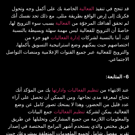
قد تنجح في تنفيذ
الفعالية
الخاصة بك على أكمل وجه وتحول
فكرتك إلى إرض الواقع بطريقة مثلى. مع ذلك تجد نفسك أنك
لم تحقق أهدافك المرجوّة من
الفعالية
بسبب سوء الترويج لها،
خاصةً أن الترويج للفعالية ليس مهمة سهلة وبسيطة بالنسبة
لك، أما بالنسبة لشركات
إدارة الفعاليات
فهو جزء من
اختصاصهم حيث يمكنهم وضع استراتيجية التسويق بأكملها،
والترويج للفعالية عبر جميع القنوات الإعلامية ومنصات التواصل
الاجتماعي.
6- المتابعة:
عند الانتهاء من
تنظيم الفعاليات وادارتها
بك من المؤكد أنك
تحتاج لمعرفة مدى نجاحها، ومن الممكن أن تحصل على آراء
عدد قليل من الحضور، وهذا لا يمنحك تصور كامل عن وضع
الفعالية. يمكن لشركة
تنظيم الفعاليات
جمع البيانات
والمعلومات اللازمة من جميع المشاركين وتحليلها عن طريق
فريق مختص والذي يستخدم أشهر البرامج المختصة في إصدار
تقرير مفصل شامل لجميع الملعومات المتعلقة بمشروعك حيث