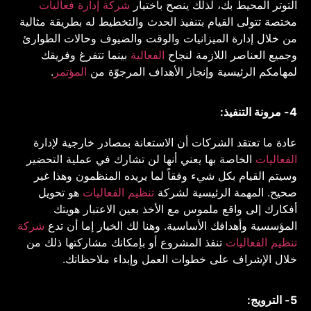
التوتر المحيط بك، لذلك ينصح باختيار
شركة إدارة فعاليات
مختصة تتولى القيام بتنفيذ الحدث والتخطيط له بطريقة مثالية
من خلال إدارة الميزانيات والوقت والضيوف وحالات الطوارئ
وجميع العناصر اللازمة لنجاح
الفعالية
بينما تتفرغ وفريقك
لمهامكم الرئيسية وإنجاز الأهداف المرجوّة من
المؤتمر
.
4- مرونة التنفيذ:
عادة ما تعتقد الشركات أن الاستعانة بمصادر خارجية لإدارة
الفعاليات
الخاصة بها يعني أنها لن تشارك في عملية التحضير
وسيتم القيام بكل شيء وفقاً لما يريده المنظمون وهذا غير
صحيح. المهمة الرئيسية لشركة
تنظيم الفعاليات
هو تحويل
أفكارك إلى واقع ملموس مع الأخذ بعين الاعتبار هويتك
المؤسسية وأهدافك الأساسية. وهنا لك الخيار إما أن تدع
شركة
تنظيم الفعاليات
تنفذ المشروع أو بإمكانك مشاركتها ذلك من
خلال الإشراف على خطوات العمل وإبداء ملاحظاتك.
5- الترويج: