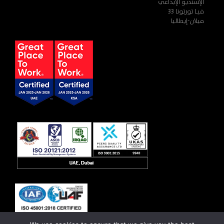
الإستديو الإبداعي
فيـا تورتونا 33
ميلان-إيطاليا